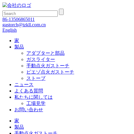
86-13506865011
gastorch@tzkll.com.cn
English
家
製品
アダプターと部品
ガスライター
手動点火ガストーチ
ピエゾ点火ガストーチ
ストーブ
ニュース
よくある質問
私たちに関しては
工場見学
お問い合わせ
家
製品
手動点火ガストーチ