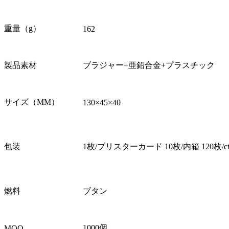
重量（g）
162
製品素材
ブラジャー+亜鉛合金+プラスチック
サイズ（MM）
130×45×40
包装
1枚/ブリスターカード 10枚/内箱 120枚/ct
燃料
ブタン
1000個
MOQ