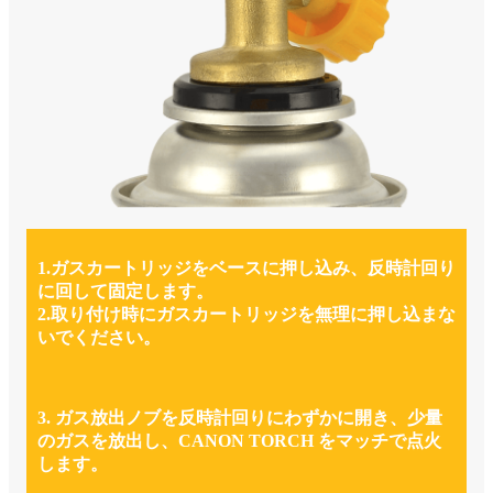
1.ガスカートリッジをベースに押し込み、反時計回り
に回して固定します。
2.取り付け時にガスカートリッジを無理に押し込まな
いでください。
3. ガス放出ノブを反時計回りにわずかに開き、少量
のガスを放出し、CANO​​N TORCH をマッチで点火
します。